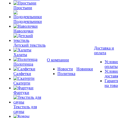
Простыни
Пододеяльники
Наволочки
Детский текстиль
Доставка и
оплата
Халаты
О компании
Услови
Полотенца
оплаты
Новости
Новинки
Услови
Салфетки
Политика
достав
Гарант
Скатерти
на това
Фартуки
Текстиль для
сауны