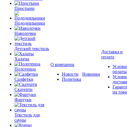
Простыни
Пододеяльники
Наволочки
Детский текстиль
Доставка и
оплата
Халаты
О компании
Услови
Полотенца
оплаты
Новости
Новинки
Услови
Салфетки
Политика
достав
Гарант
Скатерти
на това
Фартуки
Текстиль для
сауны