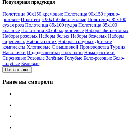
Популярная продукция
Полотенца 90х150 кремовые
Полотенца 90х150 грязно-
розовые
Полотенца 90х150 фиолетовые
Полотенца 85х100
сухая роза
Полотенца 85х100 пудра
Полотенца 85х100
красные
Полотенца 30х50 коричневые
Наборы фиолетовых
Наборы розовых
Наборы белых
Наборы бежевых
Наборы
сиреневых
Наборы синих
Наборы голубых
Детские
комплекты
Хлопковые
С вышивкой
Производства Турция
Наволочки
Пододеяльники
Простыни
Наматрасники
Сиреневые
Розовые
Зелёные
Голубые
Бело-розовые
Бело-
голубые
Бежевые
Показать все
Ранее вы смотрели