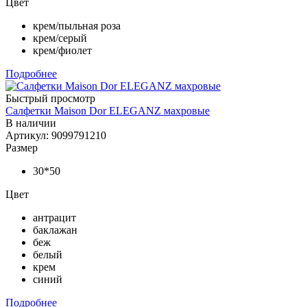
Цвет
крем/пыльная роза
крем/серый
крем/фиолет
Подробнее
Быстрый просмотр
Салфетки Maison Dor ELEGANZ махровые
В наличии
Артикул: 9099791210
Размер
30*50
Цвет
антрацит
баклажан
беж
белый
крем
синий
Подробнее