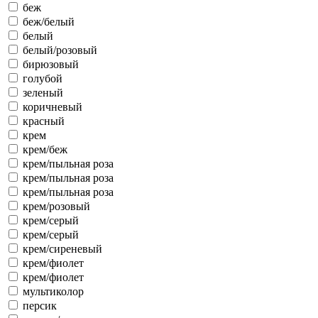
беж
беж/белый
белый
белый/розовый
бирюзовый
голубой
зеленый
коричневый
красный
крем
крем/беж
крем/пыльная роза
крем/пыльная роза
крем/пыльная роза
крем/розовый
крем/серый
крем/серый
крем/сиреневый
крем/фиолет
крем/фиолет
мультиколор
персик