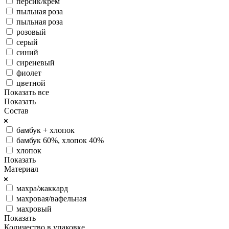
персик/крем
пыльная роза
пыльная роза
розовый
серый
синий
сиреневый
фиолет
цветной
Показать все
Показать
Состав
бамбук + хлопок
бамбук 60%, хлопок 40%
хлопок
Показать
Материал
махра/жаккард
махровая/вафельная
махровый
Показать
Количество в упаковке