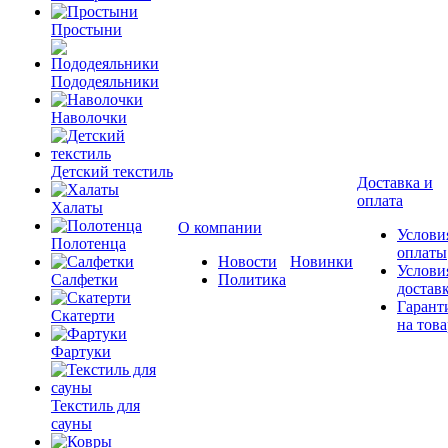
Простыни
Пододеяльники
Наволочки
Детский текстиль
Доставка и
оплата
Халаты
О компании
Услови
Полотенца
оплаты
Новости
Новинки
Услови
Салфетки
Политика
достав
Гарант
Скатерти
на това
Фартуки
Текстиль для
сауны