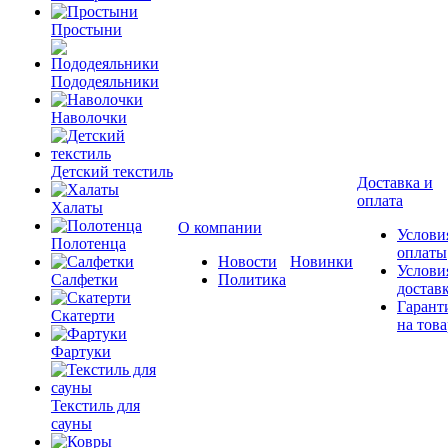
Простыни
Пододеяльники
Наволочки
Детский текстиль
Доставка и
оплата
Халаты
О компании
Услови
Полотенца
оплаты
Новости
Новинки
Услови
Салфетки
Политика
достав
Гарант
Скатерти
на това
Фартуки
Текстиль для
сауны